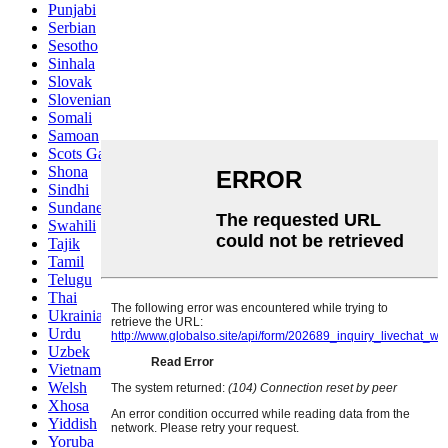
Punjabi
Serbian
Sesotho
Sinhala
Slovak
Slovenian
Somali
Samoan
Scots Gaelic
Shona
Sindhi
Sundanese
Swahili
Tajik
Tamil
Telugu
Thai
Ukrainian
Urdu
Uzbek
Vietnamese
Welsh
Xhosa
Yiddish
Yoruba