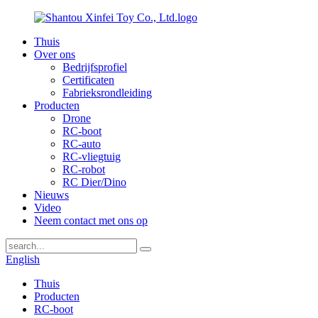
Thuis
Over ons
Bedrijfsprofiel
Certificaten
Fabrieksrondleiding
Producten
Drone
RC-boot
RC-auto
RC-vliegtuig
RC-robot
RC Dier/Dino
Nieuws
Video
Neem contact met ons op
English
Thuis
Producten
RC-boot