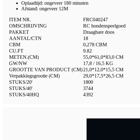
Oplaadtijd: ongeveer 180 minuten
Afstand: ongeveer 12M
ITEM NR.
FRC040247
OMSCHRIJVING
RC hondenspeelgoed
PAKKET
Draagbare doos
AANTAL/CTN
18
CBM
0,278 CBM
CU.FT
9.82
METEN.(CM)
55,0*61,0*83,0 CM
GW/NW
17,8 / 16,5 KG
GROOTTE VAN PRODUCT (CM)
21,0*12,0*15,5 CM
Verpakkingsgrootte (CM)
29,0*17,5*26,5 CM
STUKS/20'
1800
STUKS/40'
3744
STUKS/40HQ
4392