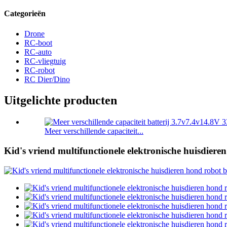
Categorieën
Drone
RC-boot
RC-auto
RC-vliegtuig
RC-robot
RC Dier/Dino
Uitgelichte producten
Meer verschillende capaciteit...
Kid's vriend multifunctionele elektronische huisdiere