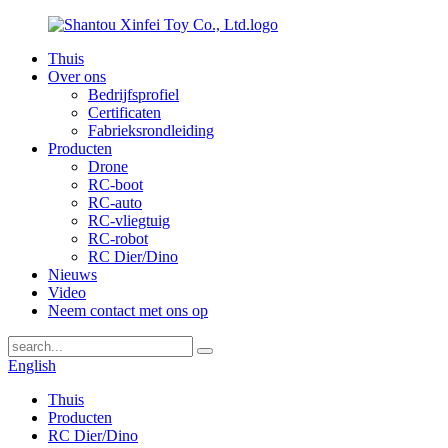
Thuis
Over ons
Bedrijfsprofiel
Certificaten
Fabrieksrondleiding
Producten
Drone
RC-boot
RC-auto
RC-vliegtuig
RC-robot
RC Dier/Dino
Nieuws
Video
Neem contact met ons op
English
Thuis
Producten
RC Dier/Dino